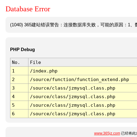
Database Error
(1040) 365建站错误警告：连接数据库失败，可能的原因：1、数
PHP Debug
No.
File
1
/index.php
2
/source/function/function_extend.php
3
/source/class/jzmysql.class.php
4
/source/class/jzmysql.class.php
5
/source/class/jzmysql.class.php
6
/source/class/jzmysql.class.php
www.365jz.com
已经将此