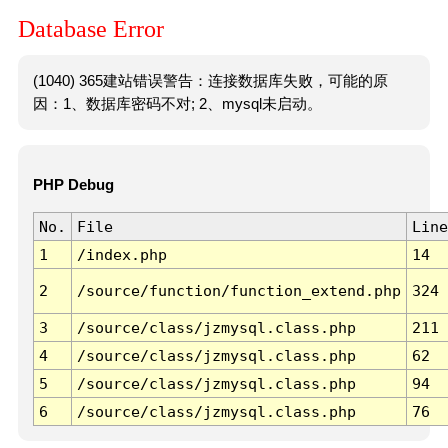
Database Error
(1040) 365建站错误警告：连接数据库失败，可能的原
因：1、数据库密码不对; 2、mysql未启动。
PHP Debug
No.
File
Line
1
/index.php
14
2
/source/function/function_extend.php
324
3
/source/class/jzmysql.class.php
211
4
/source/class/jzmysql.class.php
62
5
/source/class/jzmysql.class.php
94
6
/source/class/jzmysql.class.php
76