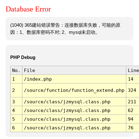
Database Error
(1040) 365建站错误警告：连接数据库失败，可能的原
因：1、数据库密码不对; 2、mysql未启动。
PHP Debug
No.
File
Line
1
/index.php
14
2
/source/function/function_extend.php
324
3
/source/class/jzmysql.class.php
211
4
/source/class/jzmysql.class.php
62
5
/source/class/jzmysql.class.php
94
6
/source/class/jzmysql.class.php
76