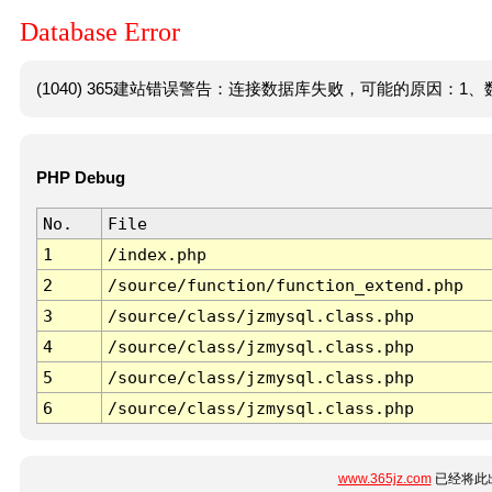
Database Error
(1040) 365建站错误警告：连接数据库失败，可能的原因：1、数
PHP Debug
No.
File
1
/index.php
2
/source/function/function_extend.php
3
/source/class/jzmysql.class.php
4
/source/class/jzmysql.class.php
5
/source/class/jzmysql.class.php
6
/source/class/jzmysql.class.php
www.365jz.com
已经将此