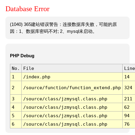
Database Error
(1040) 365建站错误警告：连接数据库失败，可能的原
因：1、数据库密码不对; 2、mysql未启动。
PHP Debug
No.
File
Line
1
/index.php
14
2
/source/function/function_extend.php
324
3
/source/class/jzmysql.class.php
211
4
/source/class/jzmysql.class.php
62
5
/source/class/jzmysql.class.php
94
6
/source/class/jzmysql.class.php
76