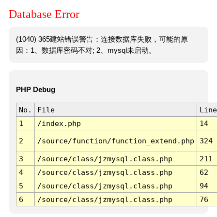
Database Error
(1040) 365建站错误警告：连接数据库失败，可能的原
因：1、数据库密码不对; 2、mysql未启动。
PHP Debug
No.
File
Line
1
/index.php
14
2
/source/function/function_extend.php
324
3
/source/class/jzmysql.class.php
211
4
/source/class/jzmysql.class.php
62
5
/source/class/jzmysql.class.php
94
6
/source/class/jzmysql.class.php
76